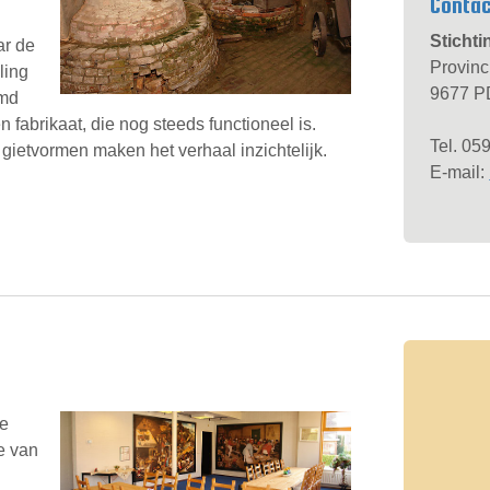
Conta
Stichti
ar de
Provinc
ling
9677 PD
emd
fabrikaat, die nog steeds functioneel is.
Tel. 05
gietvormen maken het verhaal inzichtelijk.
E-mail:
de
e van