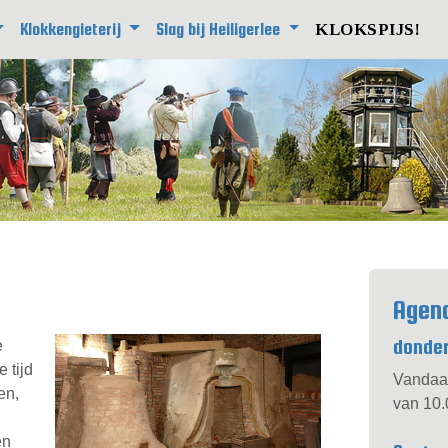
Klokkengieterij
Slag bij Heiligerlee
KLOKSPIJS!
Agen
donder
e
 tijd
Vandaa
en,
van 10.
en